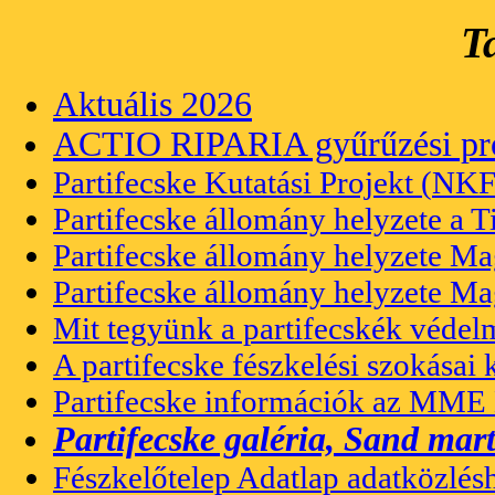
T
Aktuális 2026
ACTIO RIPARIA gyűrűzési pr
Partifecske Kutatási Projekt (
NKF
Partifecske állomány helyzete a 
Partifecske állomány helyzete M
Partifecske állomány helyzete M
Mit tegyünk a partifecskék véde
A partifecske fészkelési szokásai 
Partifecske információk az MME
Partifecske galéria, Sand mart
Fészkelőtelep Adatlap adatközlés