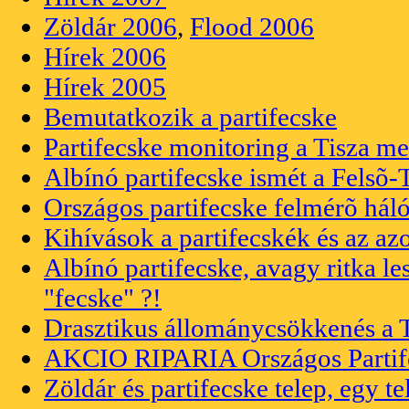
Zöldár 2006
,
Flood 2006
Hírek 2006
Hírek 2005
Bemutatkozik a partifecske
Partifecske monitoring a Tisza m
Albínó partifecske ismét a Felsõ-
Országos partifecske felmérõ hál
Kihívások a partifecskék és az a
Albínó partifecske, avagy ritka le
"fecske" ?!
Drasztikus állománycsökkenés a 
AKCIO RIPARIA Országos Partife
Zöldár és partifecske telep, egy t